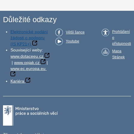
Důležité odkazy
Elektronické podání
Prohlášení
Větší šance
žádosti o podporu
o
Youtube
(IS KP21+)
přístupnosti
Související weby:
Mapa
www.dotaceeu.cz
Stránek
|
www.opjak.cz
|
www.ec.europa.eu
Kariéra