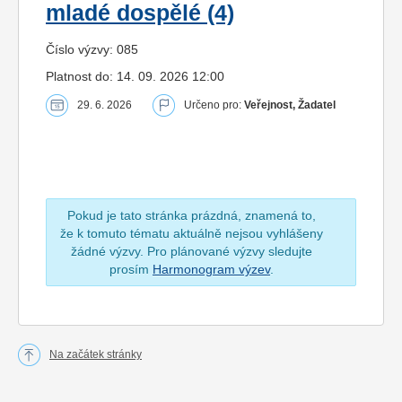
mladé dospělé (4)
Číslo výzvy: 085
Platnost do: 14. 09. 2026 12:00
29. 6. 2026
Určeno pro:
Veřejnost, Žadatel
Pokud je tato stránka prázdná, znamená to,
že k tomuto tématu aktuálně nejsou vyhlášeny
žádné výzvy. Pro plánované výzvy sledujte
prosím
Harmonogram výzev
.
Na začátek stránky