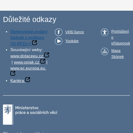
Důležité odkazy
Elektronické podání
Prohlášení
Větší šance
žádosti o podporu
o
Youtube
(IS KP21+)
přístupnosti
Související weby:
Mapa
www.dotaceeu.cz
Stránek
|
www.opjak.cz
|
www.ec.europa.eu
Kariéra