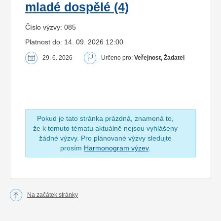
mladé dospělé (4)
Číslo výzvy: 085
Platnost do: 14. 09. 2026 12:00
29. 6. 2026
Určeno pro:
Veřejnost, Žadatel
Pokud je tato stránka prázdná, znamená to,
že k tomuto tématu aktuálně nejsou vyhlášeny
žádné výzvy. Pro plánované výzvy sledujte
prosím
Harmonogram výzev
.
Na začátek stránky