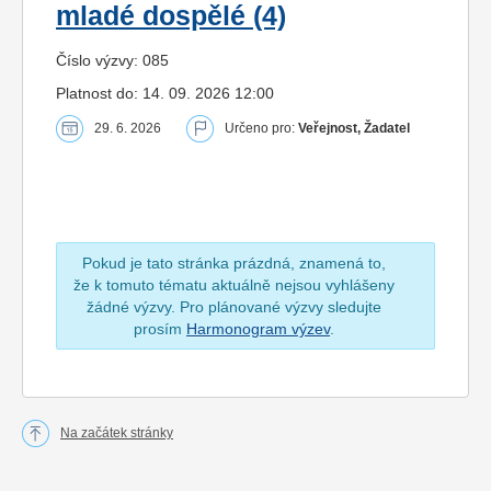
mladé dospělé (4)
Číslo výzvy: 085
Platnost do: 14. 09. 2026 12:00
29. 6. 2026
Určeno pro:
Veřejnost, Žadatel
Pokud je tato stránka prázdná, znamená to,
že k tomuto tématu aktuálně nejsou vyhlášeny
žádné výzvy. Pro plánované výzvy sledujte
prosím
Harmonogram výzev
.
Na začátek stránky