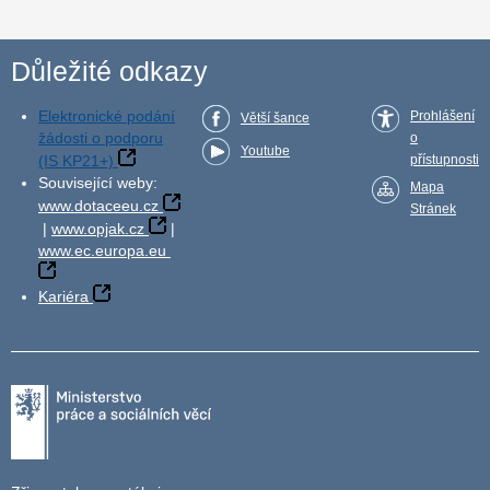
Důležité odkazy
Elektronické podání
Prohlášení
Větší šance
žádosti o podporu
o
Youtube
(IS KP21+)
přístupnosti
Související weby:
Mapa
www.dotaceeu.cz
Stránek
|
www.opjak.cz
|
www.ec.europa.eu
Kariéra