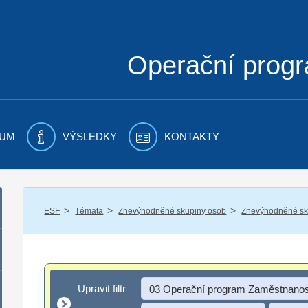
Operační prog
UM
VÝSLEDKY
KONTAKTY
/
/
/
ESF
Témata
Znevýhodněné skupiny osob
Znevýhodněné sku
Upravit filtr
Upravit filtr
03 Operační program Zaměstnanos