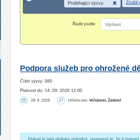
Zrušit
Probíhající výzvy
Řadit podle:
Podpora služeb pro ohrožené dět
Číslo výzvy: 085
Platnost do: 14. 09. 2026 12:00
29. 6. 2026
Určeno pro:
Veřejnost, Žadatel
Pokud je tato stránka prázdná, znamená to, že k tomuto