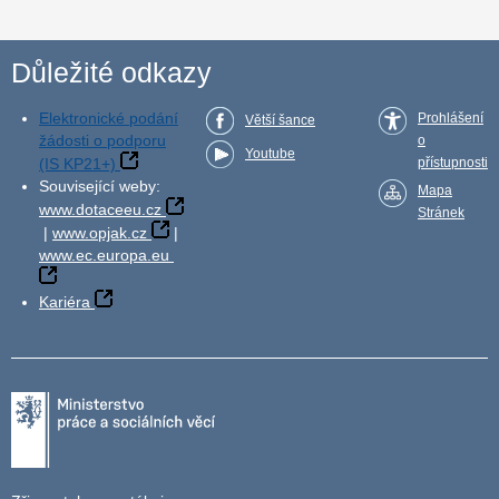
Důležité odkazy
Elektronické podání
Prohlášení
Větší šance
žádosti o podporu
o
Youtube
(IS KP21+)
přístupnosti
Související weby:
Mapa
www.dotaceeu.cz
Stránek
|
www.opjak.cz
|
www.ec.europa.eu
Kariéra