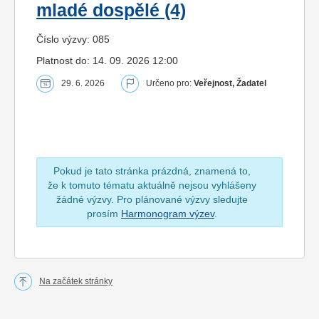
mladé dospělé (4)
Číslo výzvy: 085
Platnost do: 14. 09. 2026 12:00
29. 6. 2026
Určeno pro:
Veřejnost, Žadatel
Pokud je tato stránka prázdná, znamená to,
že k tomuto tématu aktuálně nejsou vyhlášeny
žádné výzvy. Pro plánované výzvy sledujte
prosím
Harmonogram výzev
.
Na začátek stránky