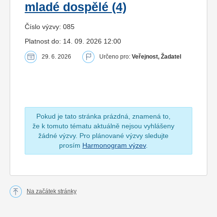
mladé dospělé (4)
Číslo výzvy: 085
Platnost do: 14. 09. 2026 12:00
29. 6. 2026
Určeno pro:
Veřejnost, Žadatel
Pokud je tato stránka prázdná, znamená to,
že k tomuto tématu aktuálně nejsou vyhlášeny
žádné výzvy. Pro plánované výzvy sledujte
prosím
Harmonogram výzev
.
Na začátek stránky