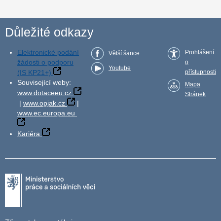
Důležité odkazy
Elektronické podání
Prohlášení
Větší šance
žádosti o podporu
o
Youtube
(IS KP21+)
přístupnosti
Související weby:
Mapa
www.dotaceeu.cz
Stránek
|
www.opjak.cz
|
www.ec.europa.eu
Kariéra