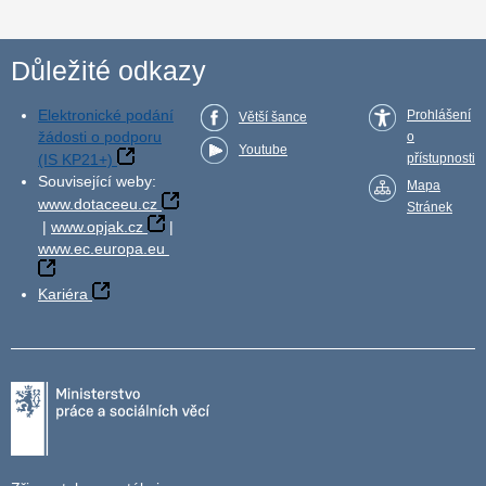
Důležité odkazy
Elektronické podání
Prohlášení
Větší šance
žádosti o podporu
o
Youtube
(IS KP21+)
přístupnosti
Související weby:
Mapa
www.dotaceeu.cz
Stránek
|
www.opjak.cz
|
www.ec.europa.eu
Kariéra