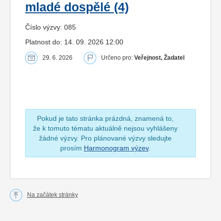
mladé dospělé (4)
Číslo výzvy: 085
Platnost do: 14. 09. 2026 12:00
29. 6. 2026
Určeno pro:
Veřejnost, Žadatel
Pokud je tato stránka prázdná, znamená to,
že k tomuto tématu aktuálně nejsou vyhlášeny
žádné výzvy. Pro plánované výzvy sledujte
prosím
Harmonogram výzev
.
Na začátek stránky