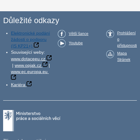
Důležité odkazy
Elektronické podání
Prohlášení
Větší šance
žádosti o podporu
o
Youtube
(IS KP21+)
přístupnosti
Související weby:
Mapa
www.dotaceeu.cz
Stránek
|
www.opjak.cz
|
www.ec.europa.eu
Kariéra