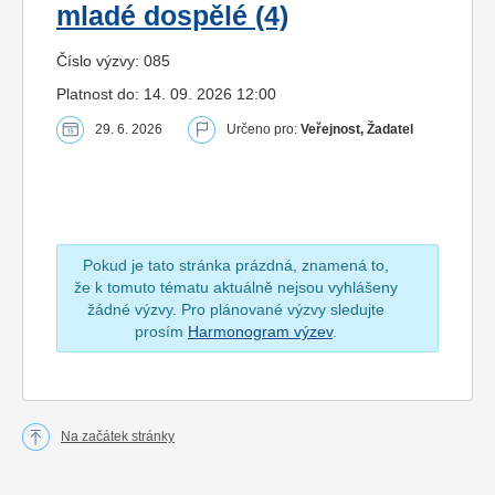
mladé dospělé (4)
Číslo výzvy: 085
Platnost do: 14. 09. 2026 12:00
29. 6. 2026
Určeno pro:
Veřejnost, Žadatel
Pokud je tato stránka prázdná, znamená to,
že k tomuto tématu aktuálně nejsou vyhlášeny
žádné výzvy. Pro plánované výzvy sledujte
prosím
Harmonogram výzev
.
Na začátek stránky