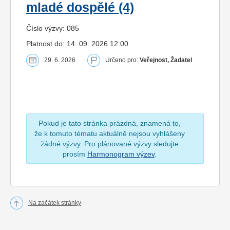
mladé dospělé (4)
Číslo výzvy: 085
Platnost do: 14. 09. 2026 12:00
29. 6. 2026
Určeno pro:
Veřejnost, Žadatel
Pokud je tato stránka prázdná, znamená to,
že k tomuto tématu aktuálně nejsou vyhlášeny
žádné výzvy. Pro plánované výzvy sledujte
prosím
Harmonogram výzev
.
Na začátek stránky