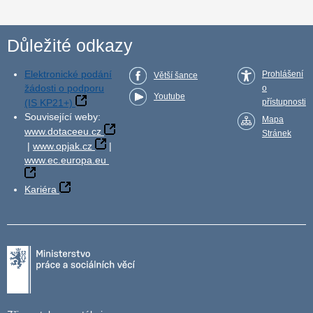
Důležité odkazy
Elektronické podání
Prohlášení
Větší šance
žádosti o podporu
o
Youtube
(IS KP21+)
přístupnosti
Související weby:
Mapa
www.dotaceeu.cz
Stránek
|
www.opjak.cz
|
www.ec.europa.eu
Kariéra