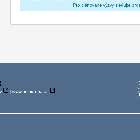
Pro plánované výzvy sledujte pr
z
|
www.ec.europa.eu