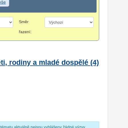
 vše
Směr
řazení:
i, rodiny a mladé dospělé (4)
 tématu aktuálně nejsou vyhlášeny žádné výzvy.