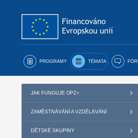
Přejít k obsahu
PROGRAMY
TÉMATA
FÓR
JAK FUNGUJE OPZ+
ZAMĚSTNÁVÁNÍ A VZDĚLÁVÁNÍ
DĚTSKÉ SKUPINY