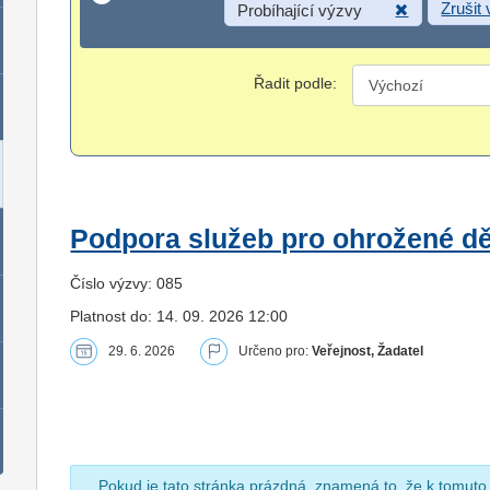
Zrušit
Probíhající výzvy
Řadit podle:
Podpora služeb pro ohrožené dět
Číslo výzvy: 085
Platnost do: 14. 09. 2026 12:00
29. 6. 2026
Určeno pro:
Veřejnost, Žadatel
Pokud je tato stránka prázdná, znamená to, že k tomuto