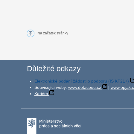
Na začátek stránky
Důležité odkazy
Elektronické podání žádosti o podporu (IS KP21+)
Související weby:
www.dotaceeu.cz
|
www.opjak.c
Kariéra