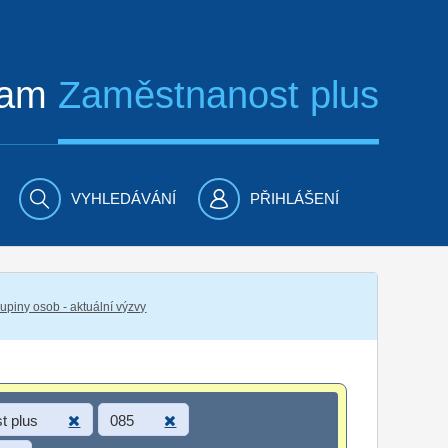
ram
Zaměstnanost plus
VYHLEDÁVÁNÍ
PŘIHLÁŠENÍ
piny osob - aktuální výzvy
t plus
085