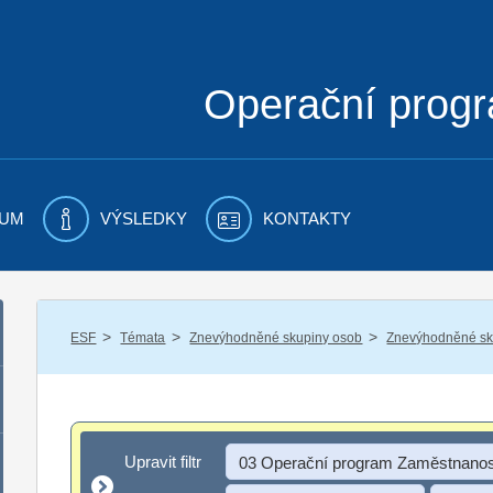
Operační prog
UM
VÝSLEDKY
KONTAKTY
/
/
/
ESF
Témata
Znevýhodněné skupiny osob
Znevýhodněné sku
Upravit filtr
Upravit filtr
03 Operační program Zaměstnanos