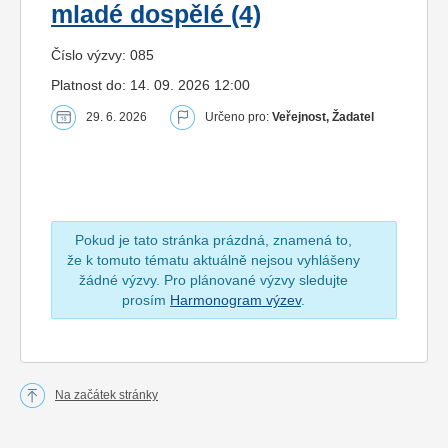
mladé dospělé (4)
Číslo výzvy: 085
Platnost do: 14. 09. 2026 12:00
29. 6. 2026
Určeno pro:
Veřejnost, Žadatel
Pokud je tato stránka prázdná, znamená to,
že k tomuto tématu aktuálně nejsou vyhlášeny
žádné výzvy. Pro plánované výzvy sledujte
prosím
Harmonogram výzev
.
Na začátek stránky