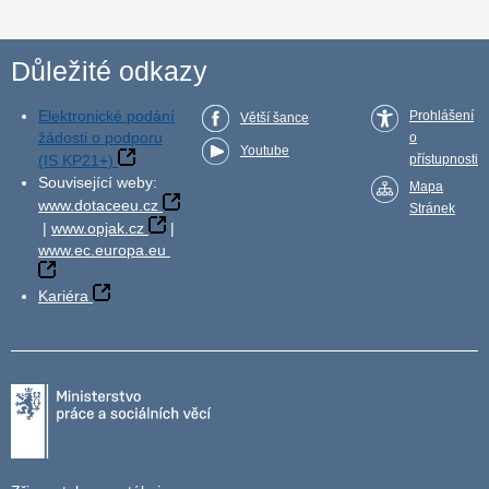
Důležité odkazy
Elektronické podání
Prohlášení
Větší šance
žádosti o podporu
o
Youtube
(IS KP21+)
přístupnosti
Související weby:
Mapa
www.dotaceeu.cz
Stránek
|
www.opjak.cz
|
www.ec.europa.eu
Kariéra