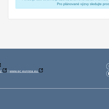
Pro plánované výzvy sledujte pr
z
|
www.ec.europa.eu