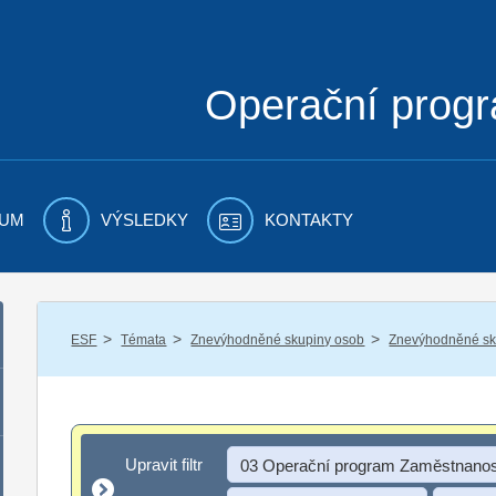
Operační prog
UM
VÝSLEDKY
KONTAKTY
/
/
/
ESF
Témata
Znevýhodněné skupiny osob
Znevýhodněné sku
Upravit filtr
Upravit filtr
03 Operační program Zaměstnanos