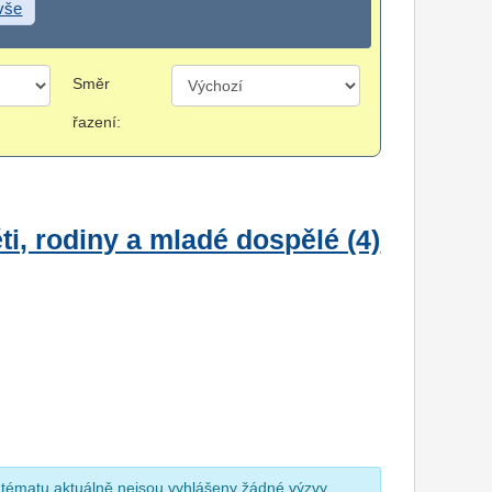
 vše
Směr
řazení:
i, rodiny a mladé dospělé (4)
 tématu aktuálně nejsou vyhlášeny žádné výzvy.