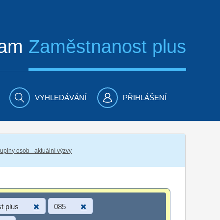
ram
Zaměstnanost plus
VYHLEDÁVÁNÍ
PŘIHLÁŠENÍ
piny osob - aktuální výzvy
t plus
085