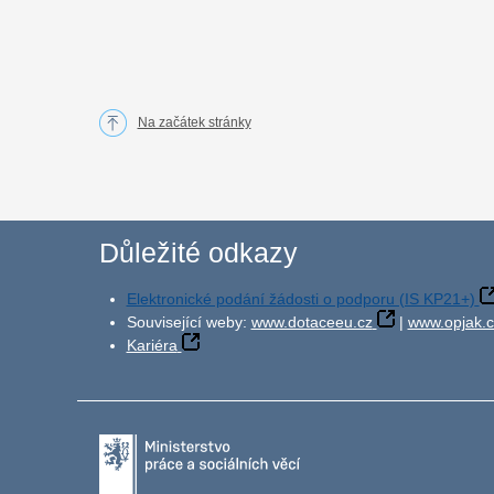
Na začátek stránky
Důležité odkazy
Elektronické podání žádosti o podporu (IS KP21+)
Související weby:
www.dotaceeu.cz
|
www.opjak.c
Kariéra