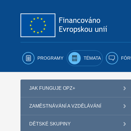
Přejít k obsahu
PROGRAMY
TÉMATA
FÓR
JAK FUNGUJE OPZ+
ZAMĚSTNÁVÁNÍ A VZDĚLÁVÁNÍ
DĚTSKÉ SKUPINY