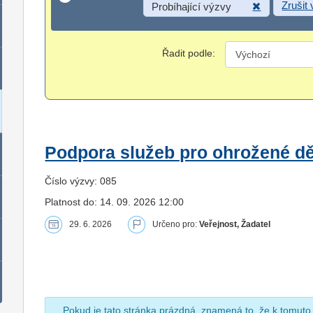
Zrušit
Probíhající výzvy
Řadit podle:
Podpora služeb pro ohrožené dět
Číslo výzvy: 085
Platnost do: 14. 09. 2026 12:00
29. 6. 2026
Určeno pro:
Veřejnost, Žadatel
Pokud je tato stránka prázdná, znamená to, že k tomuto