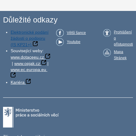
Důležité odkazy
Elektronické podání
Prohlášení
Větší šance
žádosti o podporu
o
Youtube
(IS KP21+)
přístupnosti
Související weby:
Mapa
www.dotaceeu.cz
Stránek
|
www.opjak.cz
|
www.ec.europa.eu
Kariéra