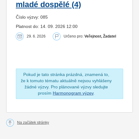
mladé dospělé (4)
Číslo výzvy: 085
Platnost do: 14. 09. 2026 12:00
29. 6. 2026
Určeno pro:
Veřejnost, Žadatel
Pokud je tato stránka prázdná, znamená to,
že k tomuto tématu aktuálně nejsou vyhlášeny
žádné výzvy. Pro plánované výzvy sledujte
prosím
Harmonogram výzev
.
Na začátek stránky