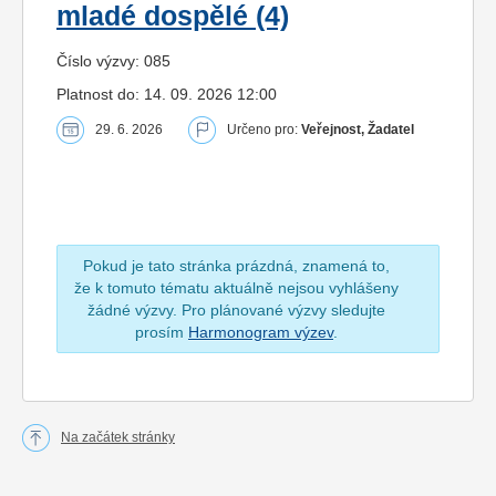
mladé dospělé (4)
Číslo výzvy: 085
Platnost do: 14. 09. 2026 12:00
29. 6. 2026
Určeno pro:
Veřejnost, Žadatel
Pokud je tato stránka prázdná, znamená to,
že k tomuto tématu aktuálně nejsou vyhlášeny
žádné výzvy. Pro plánované výzvy sledujte
prosím
Harmonogram výzev
.
Na začátek stránky