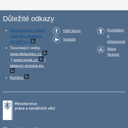
Důležité odkazy
Elektronické podání
Prohlášení
Větší šance
žádosti o podporu
o
Youtube
(IS KP21+)
přístupnosti
Související weby:
Mapa
www.dotaceeu.cz
Stránek
|
www.opjak.cz
|
www.ec.europa.eu
Kariéra