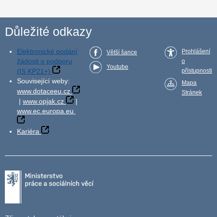
Důležité odkazy
Elektronické podání
Prohlášení
Větší šance
žádosti o podporu
o
Youtube
(IS KP21+)
přístupnosti
Související weby:
Mapa
www.dotaceeu.cz
Stránek
|
www.opjak.cz
|
www.ec.europa.eu
Kariéra