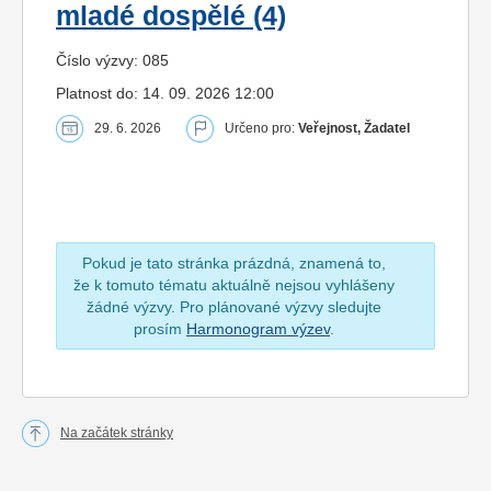
mladé dospělé (4)
Číslo výzvy: 085
Platnost do: 14. 09. 2026 12:00
29. 6. 2026
Určeno pro:
Veřejnost, Žadatel
Pokud je tato stránka prázdná, znamená to,
že k tomuto tématu aktuálně nejsou vyhlášeny
žádné výzvy. Pro plánované výzvy sledujte
prosím
Harmonogram výzev
.
Na začátek stránky