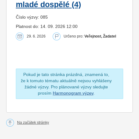
mladé dospělé (4)
Číslo výzvy: 085
Platnost do: 14. 09. 2026 12:00
29. 6. 2026
Určeno pro:
Veřejnost, Žadatel
Pokud je tato stránka prázdná, znamená to,
že k tomuto tématu aktuálně nejsou vyhlášeny
žádné výzvy. Pro plánované výzvy sledujte
prosím
Harmonogram výzev
.
Na začátek stránky