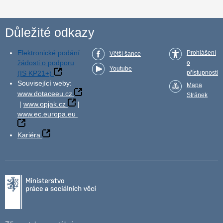
Důležité odkazy
Elektronické podání
Prohlášení
Větší šance
žádosti o podporu
o
Youtube
(IS KP21+)
přístupnosti
Související weby:
Mapa
www.dotaceeu.cz
Stránek
|
www.opjak.cz
|
www.ec.europa.eu
Kariéra