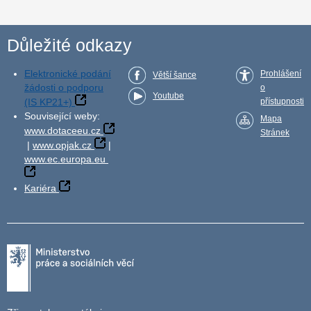
Důležité odkazy
Elektronické podání
Prohlášení
Větší šance
žádosti o podporu
o
Youtube
(IS KP21+)
přístupnosti
Související weby:
Mapa
www.dotaceeu.cz
Stránek
|
www.opjak.cz
|
www.ec.europa.eu
Kariéra