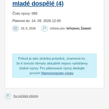
mladé dospělé (4)
Číslo výzvy: 085
Platnost do: 14. 09. 2026 12:00
29. 6. 2026
Určeno pro:
Veřejnost, Žadatel
Pokud je tato stránka prázdná, znamená to,
že k tomuto tématu aktuálně nejsou vyhlášeny
žádné výzvy. Pro plánované výzvy sledujte
prosím
Harmonogram výzev
.
Na začátek stránky