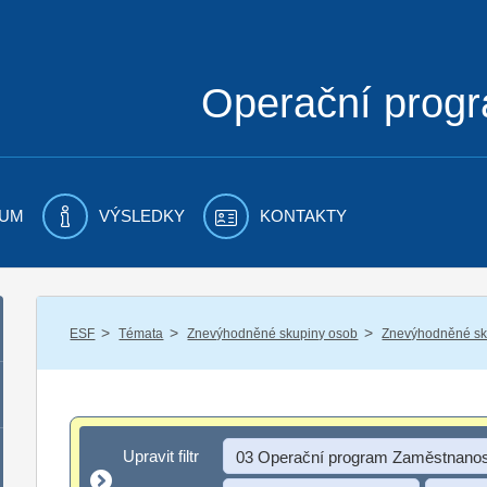
Operační prog
UM
VÝSLEDKY
KONTAKTY
/
/
/
ESF
Témata
Znevýhodněné skupiny osob
Znevýhodněné sku
Upravit filtr
Upravit filtr
03 Operační program Zaměstnanos