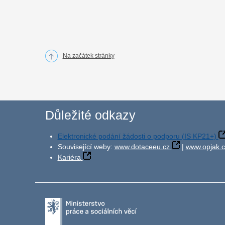
Na začátek stránky
Důležité odkazy
Elektronické podání žádosti o podporu (IS KP21+)
Související weby:
www.dotaceeu.cz
|
www.opjak.c
Kariéra