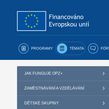
Přejít k obsahu
PROGRAMY
TÉMATA
FÓR
JAK FUNGUJE OPZ+
ZAMĚSTNÁVÁNÍ A VZDĚLÁVÁNÍ
DĚTSKÉ SKUPINY