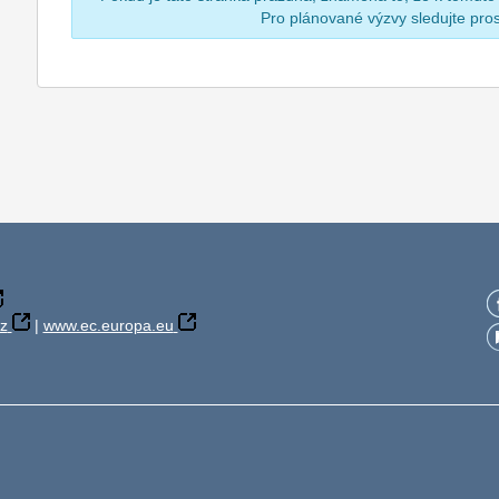
Pro plánované výzvy sledujte pr
z
|
www.ec.europa.eu