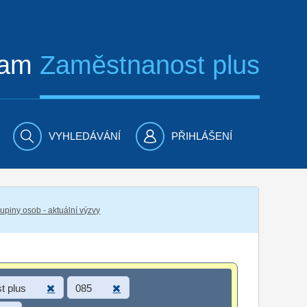
ram
Zaměstnanost plus
VYHLEDÁVÁNÍ
PŘIHLÁŠENÍ
piny osob - aktuální výzvy
t plus
085