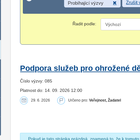
Zrušit
Probíhající výzvy
Řadit podle:
Podpora služeb pro ohrožené dět
Číslo výzvy: 085
Platnost do: 14. 09. 2026 12:00
29. 6. 2026
Určeno pro:
Veřejnost, Žadatel
Pokud je tato stránka prázdná, znamená to, že k tomuto