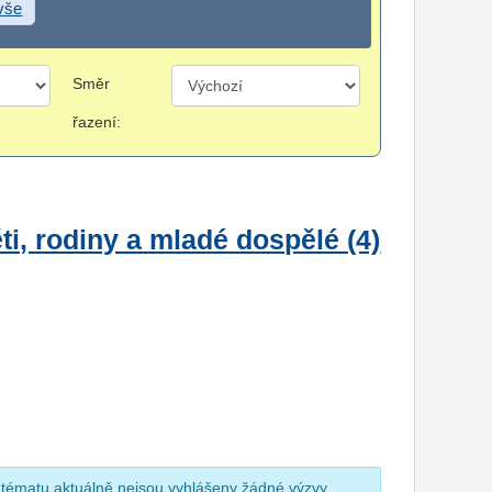
 vše
Směr
řazení:
i, rodiny a mladé dospělé (4)
 tématu aktuálně nejsou vyhlášeny žádné výzvy.