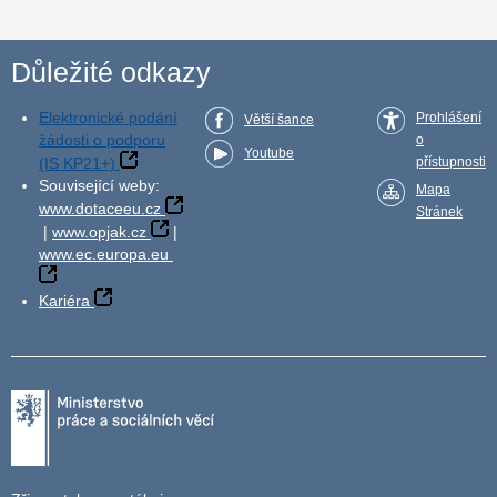
Důležité odkazy
Elektronické podání
Prohlášení
Větší šance
žádosti o podporu
o
Youtube
(IS KP21+)
přístupnosti
Související weby:
Mapa
www.dotaceeu.cz
Stránek
|
www.opjak.cz
|
www.ec.europa.eu
Kariéra