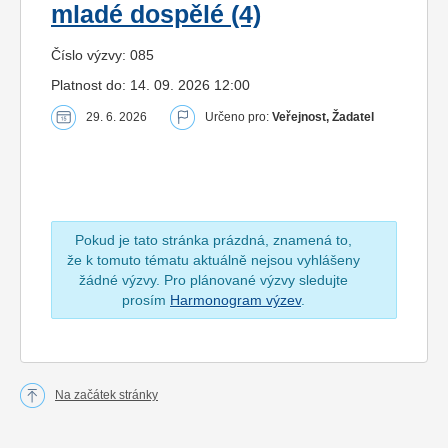
mladé dospělé (4)
Číslo výzvy: 085
Platnost do: 14. 09. 2026 12:00
29. 6. 2026
Určeno pro:
Veřejnost, Žadatel
Pokud je tato stránka prázdná, znamená to,
že k tomuto tématu aktuálně nejsou vyhlášeny
žádné výzvy. Pro plánované výzvy sledujte
prosím
Harmonogram výzev
.
Na začátek stránky