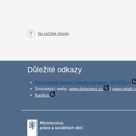
Na začátek stránky
Důležité odkazy
Elektronické podání žádosti o podporu (IS KP21+)
Související weby:
www.dotaceeu.cz
|
www.opjak.c
Kariéra