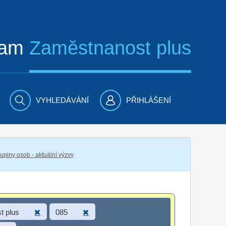
ram
Zaměstnanost plus
VYHLEDÁVÁNÍ
PŘIHLÁŠENÍ
piny osob - aktuální výzvy
t plus
085