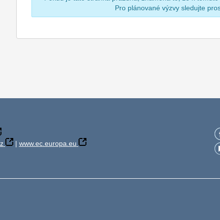
Pro plánované výzvy sledujte pr
z
|
www.ec.europa.eu