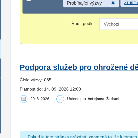
Zrušit
Probíhající výzvy
Řadit podle:
Podpora služeb pro ohrožené dět
Číslo výzvy: 085
Platnost do: 14. 09. 2026 12:00
29. 6. 2026
Určeno pro:
Veřejnost, Žadatel
Pokud je tato stránka prázdná, znamená to, že k tomuto