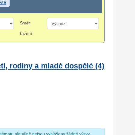
 vše
Směr
řazení:
i, rodiny a mladé dospělé (4)
 tématu aktuálně nejsou vyhlášeny žádné výzvy.