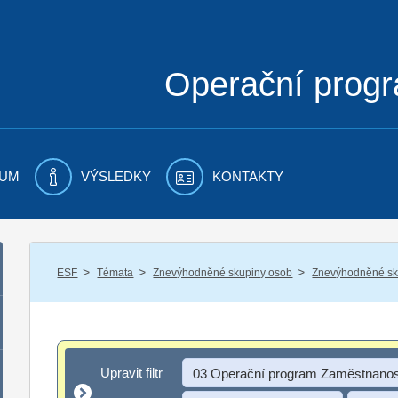
Operační prog
UM
VÝSLEDKY
KONTAKTY
/
/
/
ESF
Témata
Znevýhodněné skupiny osob
Znevýhodněné sku
Upravit filtr
Upravit filtr
03 Operační program Zaměstnanos