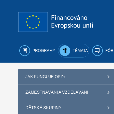
Přejít k obsahu
PROGRAMY
TÉMATA
FÓR
JAK FUNGUJE OPZ+
ZAMĚSTNÁVÁNÍ A VZDĚLÁVÁNÍ
DĚTSKÉ SKUPINY