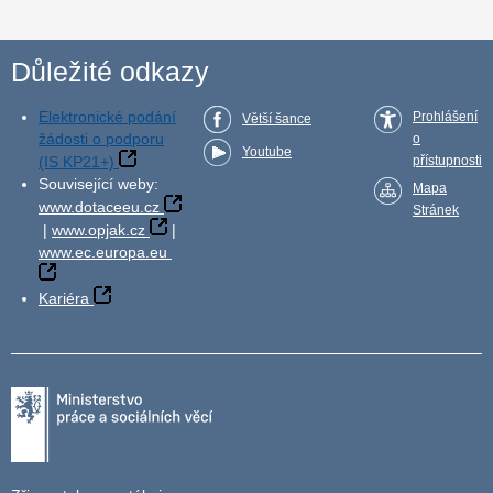
Důležité odkazy
Elektronické podání
Prohlášení
Větší šance
žádosti o podporu
o
Youtube
(IS KP21+)
přístupnosti
Související weby:
Mapa
www.dotaceeu.cz
Stránek
|
www.opjak.cz
|
www.ec.europa.eu
Kariéra