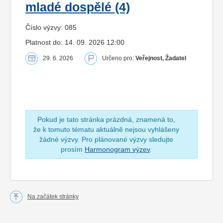
mladé dospělé (4)
Číslo výzvy: 085
Platnost do: 14. 09. 2026 12:00
29. 6. 2026
Určeno pro:
Veřejnost, Žadatel
Pokud je tato stránka prázdná, znamená to,
že k tomuto tématu aktuálně nejsou vyhlášeny
žádné výzvy. Pro plánované výzvy sledujte
prosím
Harmonogram výzev
.
Na začátek stránky