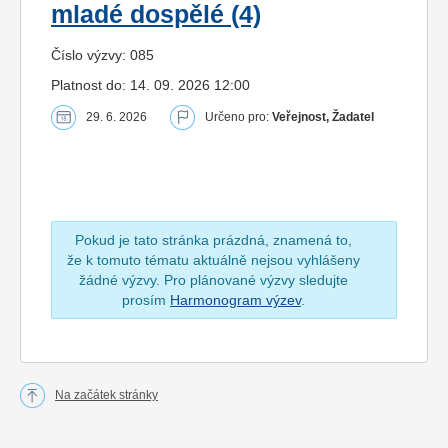
mladé dospělé (4)
Číslo výzvy: 085
Platnost do: 14. 09. 2026 12:00
29. 6. 2026
Určeno pro:
Veřejnost, Žadatel
Pokud je tato stránka prázdná, znamená to,
že k tomuto tématu aktuálně nejsou vyhlášeny
žádné výzvy. Pro plánované výzvy sledujte
prosím
Harmonogram výzev
.
Na začátek stránky