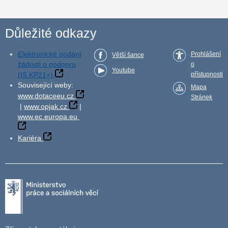
Důležité odkazy
Elektronické podání
Prohlášení
Větší šance
žádosti o podporu
o
Youtube
(IS KP21+)
přístupnosti
Související weby:
Mapa
www.dotaceeu.cz
Stránek
|
www.opjak.cz
|
www.ec.europa.eu
Kariéra