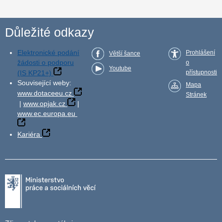
Důležité odkazy
Elektronické podání
Prohlášení
Větší šance
žádosti o podporu
o
Youtube
(IS KP21+)
přístupnosti
Související weby:
Mapa
www.dotaceeu.cz
Stránek
|
www.opjak.cz
|
www.ec.europa.eu
Kariéra