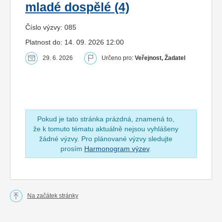
mladé dospělé (4)
Číslo výzvy: 085
Platnost do: 14. 09. 2026 12:00
29. 6. 2026
Určeno pro:
Veřejnost, Žadatel
Pokud je tato stránka prázdná, znamená to,
že k tomuto tématu aktuálně nejsou vyhlášeny
žádné výzvy. Pro plánované výzvy sledujte
prosím
Harmonogram výzev
.
Na začátek stránky