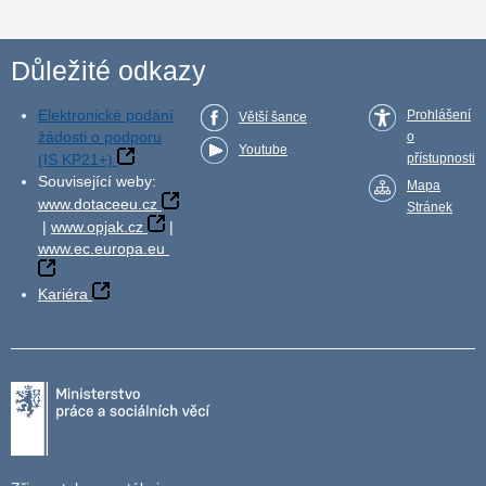
Důležité odkazy
Elektronické podání
Prohlášení
Větší šance
žádosti o podporu
o
Youtube
(IS KP21+)
přístupnosti
Související weby:
Mapa
www.dotaceeu.cz
Stránek
|
www.opjak.cz
|
www.ec.europa.eu
Kariéra