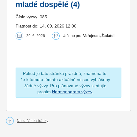
mladé dospělé (4)
Číslo výzvy: 085
Platnost do: 14. 09. 2026 12:00
29. 6. 2026
Určeno pro:
Veřejnost, Žadatel
Pokud je tato stránka prázdná, znamená to,
že k tomuto tématu aktuálně nejsou vyhlášeny
žádné výzvy. Pro plánované výzvy sledujte
prosím
Harmonogram výzev
.
Na začátek stránky