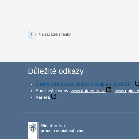
Na začátek stránky
Důležité odkazy
Elektronické podání žádosti o podporu (IS KP21+)
Související weby:
www.dotaceeu.cz
|
www.opjak.c
Kariéra