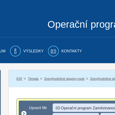
Operační prog
UM
VÝSLEDKY
KONTAKTY
/
/
/
ESF
Témata
Znevýhodněné skupiny osob
Znevýhodněné sku
Upravit filtr
Upravit filtr
03 Operační program Zaměstnanos