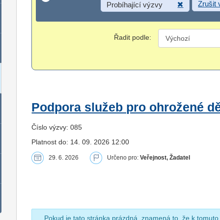
Zrušit
Probíhající výzvy
Řadit podle:
Podpora služeb pro ohrožené dět
Číslo výzvy: 085
Platnost do: 14. 09. 2026 12:00
29. 6. 2026
Určeno pro:
Veřejnost, Žadatel
Pokud je tato stránka prázdná, znamená to, že k tomuto