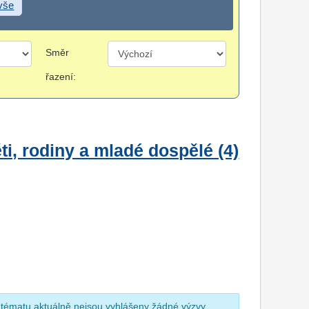
 vše
Směr
řazení:
i, rodiny a mladé dospělé (4)
 tématu aktuálně nejsou vyhlášeny žádné výzvy.