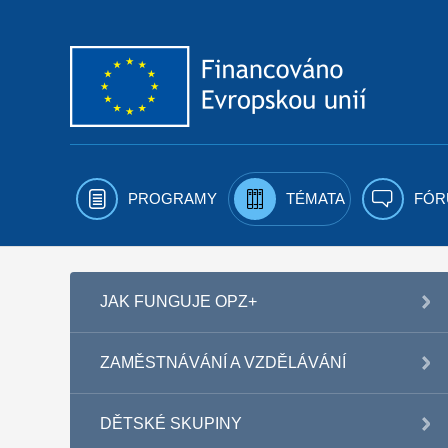
Přejít k obsahu
PROGRAMY
TÉMATA
FÓR
JAK FUNGUJE OPZ+
ZAMĚSTNÁVÁNÍ A VZDĚLÁVÁNÍ
DĚTSKÉ SKUPINY