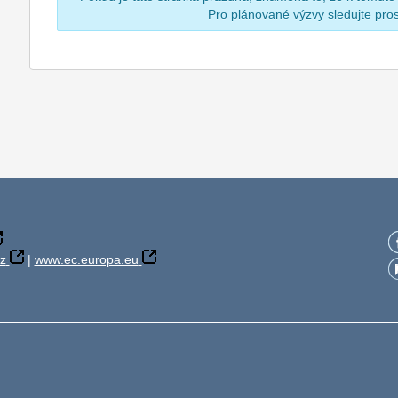
Pro plánované výzvy sledujte pr
z
|
www.ec.europa.eu