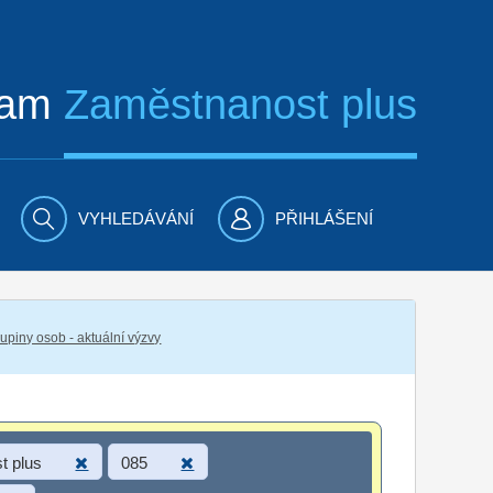
ram
Zaměstnanost plus
VYHLEDÁVÁNÍ
PŘIHLÁŠENÍ
piny osob - aktuální výzvy
t plus
085