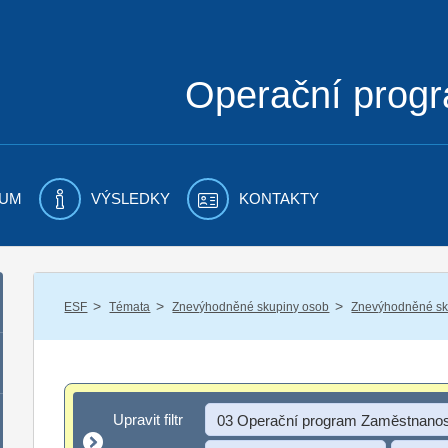
Operační prog
UM
VÝSLEDKY
KONTAKTY
/
/
/
ESF
Témata
Znevýhodněné skupiny osob
Znevýhodněné sku
Upravit filtr
Upravit filtr
03 Operační program Zaměstnanos