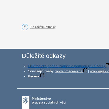
Na začátek stránky
Důležité odkazy
Elektronické podání žádosti o podporu (IS KP21+)
Související weby:
www.dotaceeu.cz
|
www.opjak.c
Kariéra