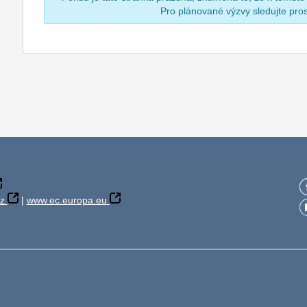
Pro plánované výzvy sledujte pr
z
|
www.ec.europa.eu