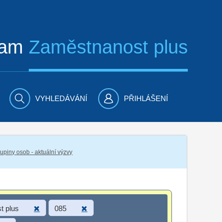
ram
Zaměstnanost plus
VYHLEDÁVÁNÍ
PŘIHLÁŠENÍ
piny osob - aktuální výzvy
t plus
085