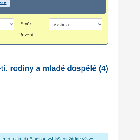
 vše
Směr
řazení:
i, rodiny a mladé dospělé (4)
 tématu aktuálně nejsou vyhlášeny žádné výzvy.