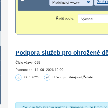
Zrušit
Probíhající výzvy
Řadit podle:
Podpora služeb pro ohrožené dět
Číslo výzvy: 085
Platnost do: 14. 09. 2026 12:00
29. 6. 2026
Určeno pro:
Veřejnost, Žadatel
Pokud je tato stránka prázdná, znamená to, že k tomuto