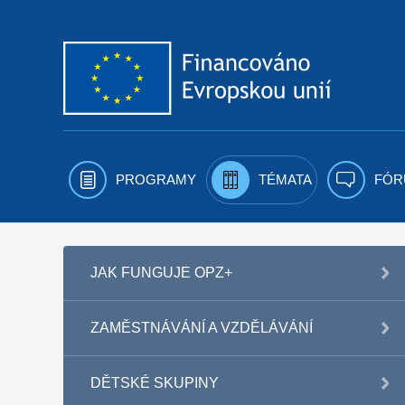
Přejít k obsahu
PROGRAMY
TÉMATA
FÓR
JAK FUNGUJE OPZ+
ZAMĚSTNÁVÁNÍ A VZDĚLÁVÁNÍ
DĚTSKÉ SKUPINY