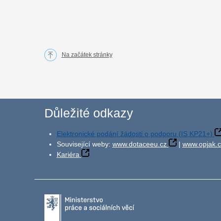
Na začátek stránky
Důležité odkazy
Elektronické podání žádosti o podporu (IS KP21+)
Související weby:
www.dotaceeu.cz
|
www.opjak.c
Kariéra