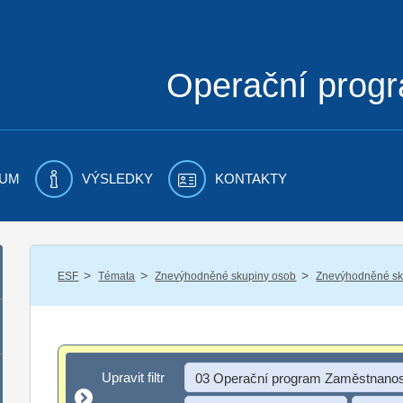
Operační prog
UM
VÝSLEDKY
KONTAKTY
/
/
/
ESF
Témata
Znevýhodněné skupiny osob
Znevýhodněné sku
Upravit filtr
Upravit filtr
03 Operační program Zaměstnanos