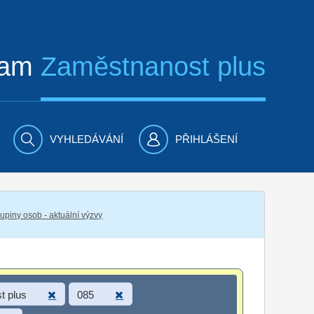
ram
Zaměstnanost plus
VYHLEDÁVÁNÍ
PŘIHLÁŠENÍ
piny osob - aktuální výzvy
t plus
085