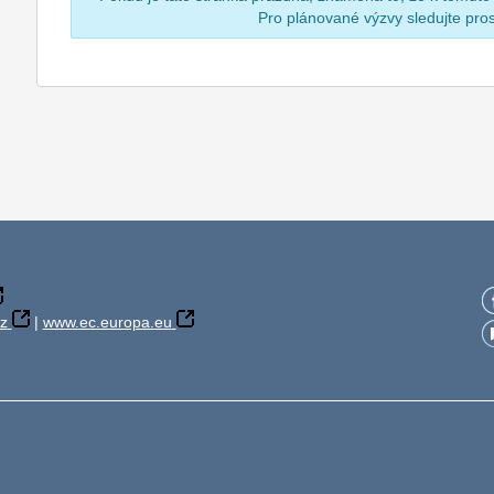
Pro plánované výzvy sledujte pr
z
|
www.ec.europa.eu