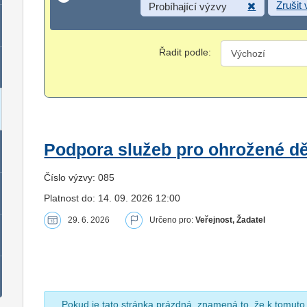
Zrušit
Probíhající výzvy
Řadit podle:
Podpora služeb pro ohrožené dět
Číslo výzvy: 085
Platnost do: 14. 09. 2026 12:00
29. 6. 2026
Určeno pro:
Veřejnost, Žadatel
Pokud je tato stránka prázdná, znamená to, že k tomuto