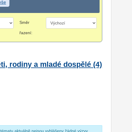
 vše
Směr
řazení:
i, rodiny a mladé dospělé (4)
 tématu aktuálně nejsou vyhlášeny žádné výzvy.