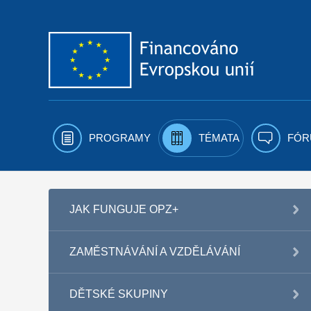
Přejít k obsahu
PROGRAMY
TÉMATA
FÓR
JAK FUNGUJE OPZ+
ZAMĚSTNÁVÁNÍ A VZDĚLÁVÁNÍ
DĚTSKÉ SKUPINY