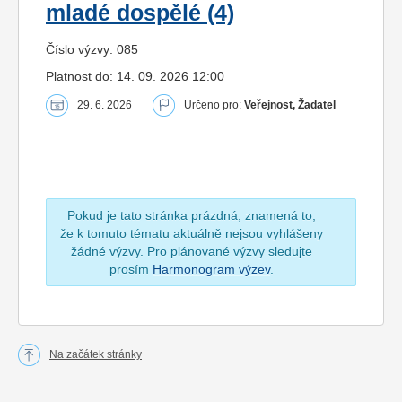
mladé dospělé (4)
Číslo výzvy: 085
Platnost do: 14. 09. 2026 12:00
29. 6. 2026
Určeno pro:
Veřejnost, Žadatel
Pokud je tato stránka prázdná, znamená to,
že k tomuto tématu aktuálně nejsou vyhlášeny
žádné výzvy. Pro plánované výzvy sledujte
prosím
Harmonogram výzev
.
Na začátek stránky