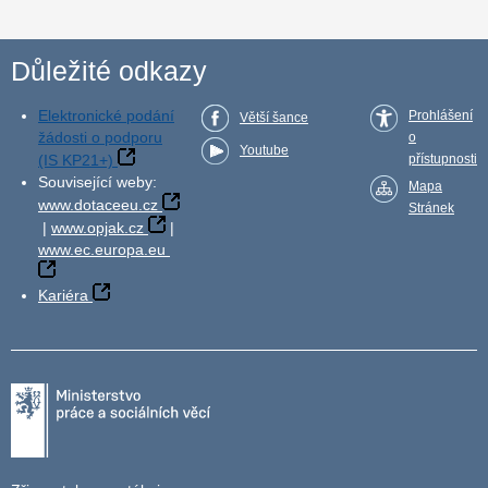
Důležité odkazy
Elektronické podání
Prohlášení
Větší šance
žádosti o podporu
o
Youtube
(IS KP21+)
přístupnosti
Související weby:
Mapa
www.dotaceeu.cz
Stránek
|
www.opjak.cz
|
www.ec.europa.eu
Kariéra