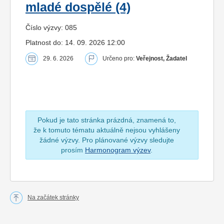
mladé dospělé (4)
Číslo výzvy: 085
Platnost do: 14. 09. 2026 12:00
29. 6. 2026
Určeno pro:
Veřejnost, Žadatel
Pokud je tato stránka prázdná, znamená to,
že k tomuto tématu aktuálně nejsou vyhlášeny
žádné výzvy. Pro plánované výzvy sledujte
prosím
Harmonogram výzev
.
Na začátek stránky