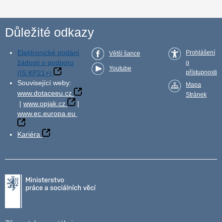
Důležité odkazy
Elektronické podání
Prohlášení
Větší šance
žádosti o podporu
o
Youtube
(IS KP21+)
přístupnosti
Související weby:
Mapa
www.dotaceeu.cz
Stránek
|
www.opjak.cz
|
www.ec.europa.eu
Kariéra