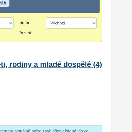
 vše
Směr
řazení:
i, rodiny a mladé dospělé (4)
 tématu aktuálně nejsou vyhlášeny žádné výzvy.