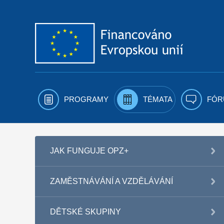
Přejít k obsahu
PROGRAMY
TÉMATA
FÓR
JAK FUNGUJE OPZ+
ZAMĚSTNÁVÁNÍ A VZDĚLÁVÁNÍ
DĚTSKÉ SKUPINY