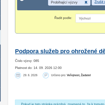
Zrušit
Probíhající výzvy
Řadit podle:
Podpora služeb pro ohrožené dět
Číslo výzvy: 085
Platnost do: 14. 09. 2026 12:00
29. 6. 2026
Určeno pro:
Veřejnost, Žadatel
Pokud je tato stránka prázdná, znamená to, že k tomuto