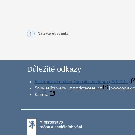
Na začátek stránky
Důležité odkazy
Elektronické podání žádosti o podporu (IS KP21+)
Související weby:
www.dotaceeu.cz
|
www.opjak.c
Kariéra