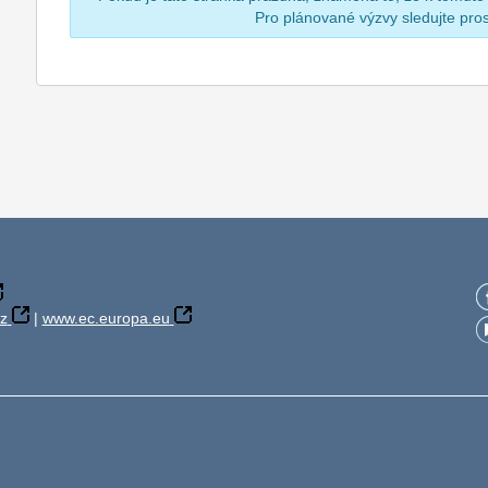
Pro plánované výzvy sledujte pr
z
|
www.ec.europa.eu