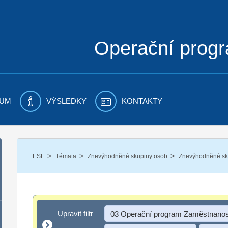
Operační prog
UM
VÝSLEDKY
KONTAKTY
/
/
/
ESF
Témata
Znevýhodněné skupiny osob
Znevýhodněné sku
Upravit filtr
Upravit filtr
03 Operační program Zaměstnanos