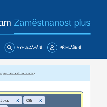
ram
Zaměstnanost plus
VYHLEDÁVÁNÍ
PŘIHLÁŠENÍ
piny osob - aktuální výzvy
t plus
085