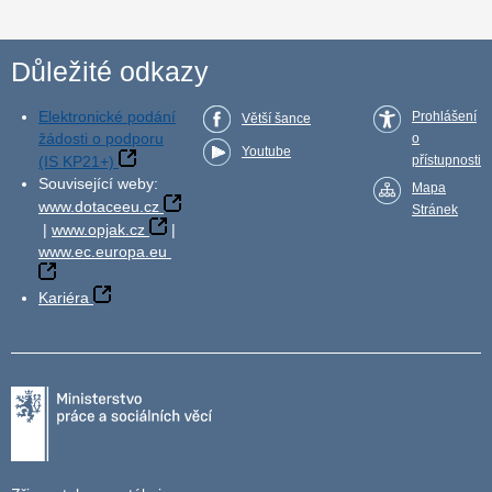
Důležité odkazy
Elektronické podání
Prohlášení
Větší šance
žádosti o podporu
o
Youtube
(IS KP21+)
přístupnosti
Související weby:
Mapa
www.dotaceeu.cz
Stránek
|
www.opjak.cz
|
www.ec.europa.eu
Kariéra