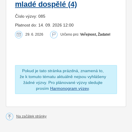
mladé dospělé (4)
Číslo výzvy: 085
Platnost do: 14. 09. 2026 12:00
29. 6. 2026
Určeno pro:
Veřejnost, Žadatel
Pokud je tato stránka prázdná, znamená to,
že k tomuto tématu aktuálně nejsou vyhlášeny
žádné výzvy. Pro plánované výzvy sledujte
prosím
Harmonogram výzev
.
Na začátek stránky