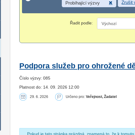
Zrušit
Probíhající výzvy
Řadit podle:
Podpora služeb pro ohrožené dět
Číslo výzvy: 085
Platnost do: 14. 09. 2026 12:00
29. 6. 2026
Určeno pro:
Veřejnost, Žadatel
Pokud je tato stránka prázdná, znamená to, že k tomuto