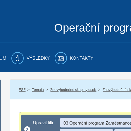
Operační prog
UM
VÝSLEDKY
KONTAKTY
/
/
/
ESF
Témata
Znevýhodněné skupiny osob
Znevýhodněné sku
Upravit filtr
Upravit filtr
03 Operační program Zaměstnanos