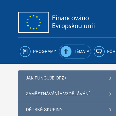
Přejít k obsahu
PROGRAMY
TÉMATA
FÓR
JAK FUNGUJE OPZ+
ZAMĚSTNÁVÁNÍ A VZDĚLÁVÁNÍ
DĚTSKÉ SKUPINY