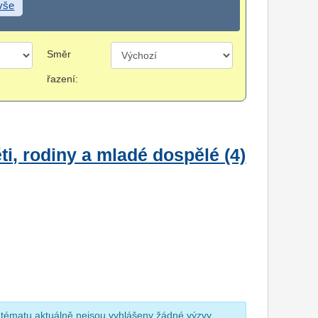
 vše
Směr
řazení:
i, rodiny a mladé dospělé (4)
 tématu aktuálně nejsou vyhlášeny žádné výzvy.