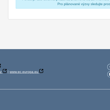
Pro plánované výzvy sledujte pr
z
|
www.ec.europa.eu