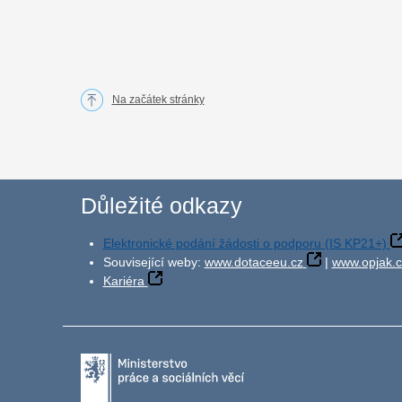
Na začátek stránky
Důležité odkazy
Elektronické podání žádosti o podporu (IS KP21+)
Související weby:
www.dotaceeu.cz
|
www.opjak.c
Kariéra