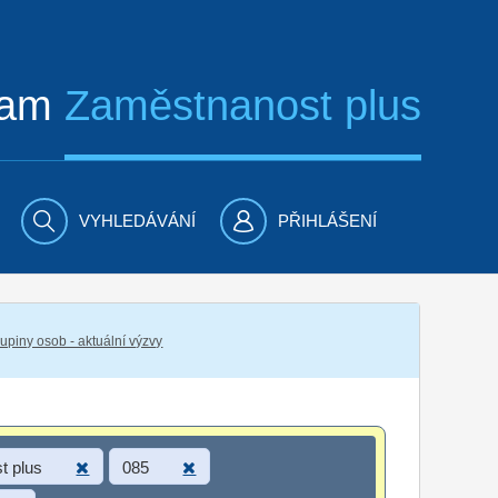
ram
Zaměstnanost plus
VYHLEDÁVÁNÍ
PŘIHLÁŠENÍ
piny osob - aktuální výzvy
t plus
085