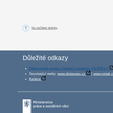
Na začátek stránky
Důležité odkazy
Elektronické podání žádosti o podporu (IS KP21+)
Související weby:
www.dotaceeu.cz
|
www.opjak.c
Kariéra