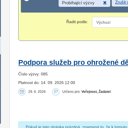
Zrušit
Probíhající výzvy
Řadit podle:
Podpora služeb pro ohrožené dět
Číslo výzvy: 085
Platnost do: 14. 09. 2026 12:00
29. 6. 2026
Určeno pro:
Veřejnost, Žadatel
Pokud je tato stránka prázdná, znamená to, že k tomuto