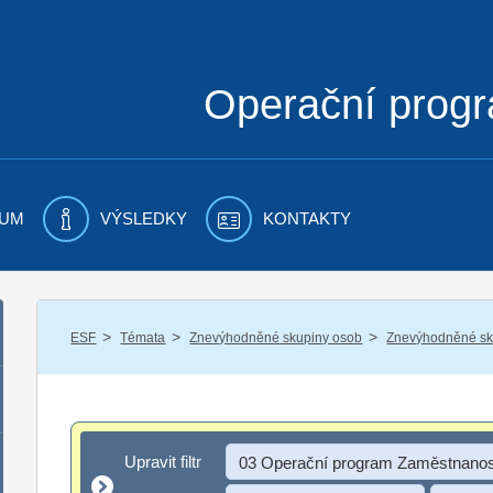
Operační prog
UM
VÝSLEDKY
KONTAKTY
/
/
/
ESF
Témata
Znevýhodněné skupiny osob
Znevýhodněné sku
Upravit filtr
Upravit filtr
03 Operační program Zaměstnanos