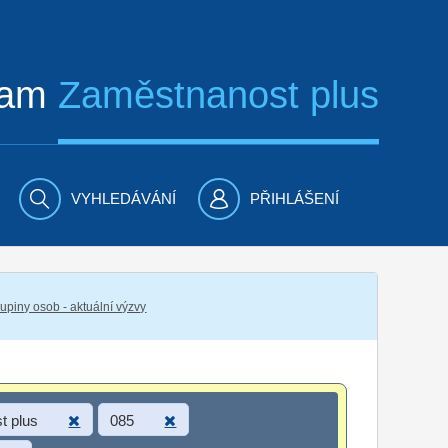
ram
Zaměstnanost plus
VYHLEDÁVÁNÍ
PŘIHLÁŠENÍ
piny osob - aktuální výzvy
t plus
085