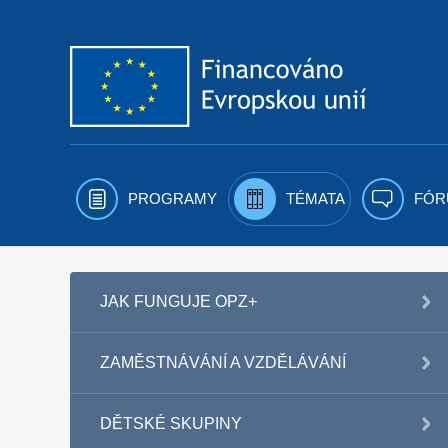
Přejít k obsahu
PROGRAMY
TÉMATA
FÓR
JAK FUNGUJE OPZ+
ZAMĚSTNÁVÁNÍ A VZDĚLÁVÁNÍ
DĚTSKÉ SKUPINY