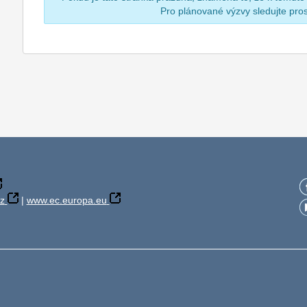
Pro plánované výzvy sledujte pr
z
|
www.ec.europa.eu