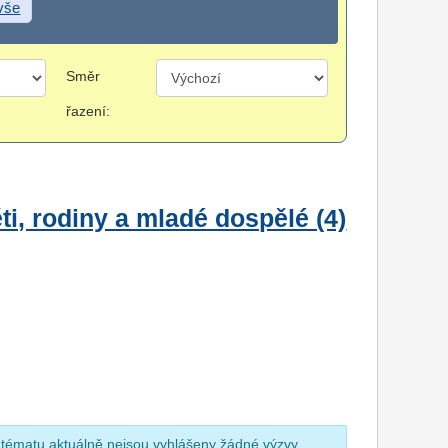
 vše
Směr
řazení:
i, rodiny a mladé dospělé (4)
 tématu aktuálně nejsou vyhlášeny žádné výzvy.