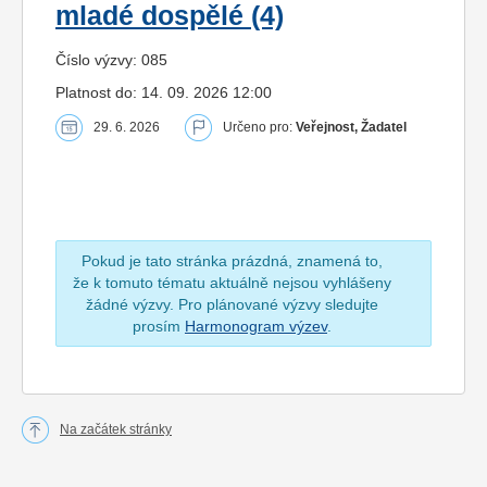
mladé dospělé (4)
Číslo výzvy: 085
Platnost do: 14. 09. 2026 12:00
29. 6. 2026
Určeno pro:
Veřejnost, Žadatel
Pokud je tato stránka prázdná, znamená to,
že k tomuto tématu aktuálně nejsou vyhlášeny
žádné výzvy. Pro plánované výzvy sledujte
prosím
Harmonogram výzev
.
Na začátek stránky