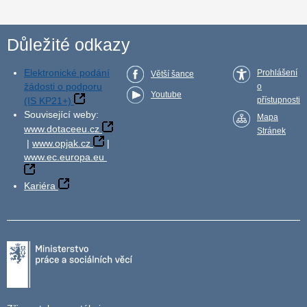
Důležité odkazy
Elektronické podání
Prohlášení
Větší šance
žádosti o podporu
o
Youtube
(IS KP21+)
přístupnosti
Související weby:
Mapa
www.dotaceeu.cz
Stránek
|
www.opjak.cz
|
www.ec.europa.eu
Kariéra