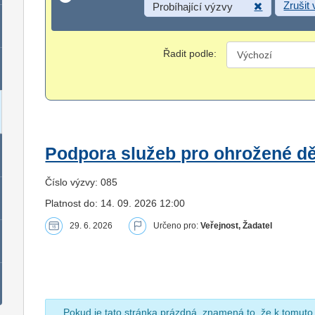
Zrušit
Probíhající výzvy
Řadit podle:
Podpora služeb pro ohrožené dět
Číslo výzvy: 085
Platnost do: 14. 09. 2026 12:00
29. 6. 2026
Určeno pro:
Veřejnost, Žadatel
Pokud je tato stránka prázdná, znamená to, že k tomuto