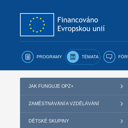
Přejít k obsahu
PROGRAMY
TÉMATA
FÓR
JAK FUNGUJE OPZ+
ZAMĚSTNÁVÁNÍ A VZDĚLÁVÁNÍ
DĚTSKÉ SKUPINY