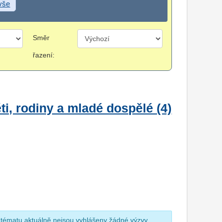
 vše
Směr
řazení:
i, rodiny a mladé dospělé (4)
 tématu aktuálně nejsou vyhlášeny žádné výzvy.