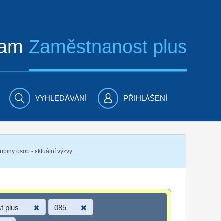
ram
Zaměstnanost plus
VYHLEDÁVÁNÍ
PŘIHLÁŠENÍ
piny osob - aktuální výzvy
t plus
085