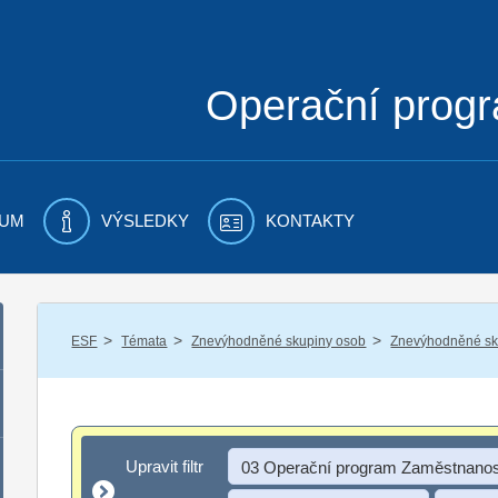
Operační prog
UM
VÝSLEDKY
KONTAKTY
/
/
/
ESF
Témata
Znevýhodněné skupiny osob
Znevýhodněné sku
Upravit filtr
Upravit filtr
03 Operační program Zaměstnanos