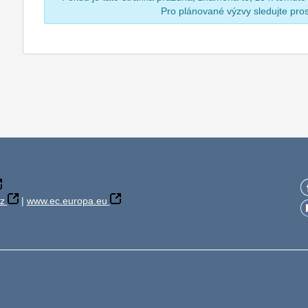
Pro plánované výzvy sledujte pr
z
|
www.ec.europa.eu