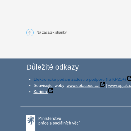
Na začátek stránky
Důležité odkazy
Elektronické podání žádosti o podporu (IS KP21+)
Související weby:
www.dotaceeu.cz
|
www.opjak.c
Kariéra