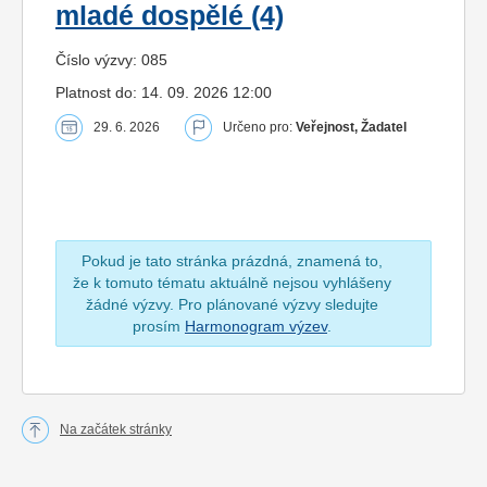
mladé dospělé (4)
Číslo výzvy: 085
Platnost do: 14. 09. 2026 12:00
29. 6. 2026
Určeno pro:
Veřejnost, Žadatel
Pokud je tato stránka prázdná, znamená to,
že k tomuto tématu aktuálně nejsou vyhlášeny
žádné výzvy. Pro plánované výzvy sledujte
prosím
Harmonogram výzev
.
Na začátek stránky