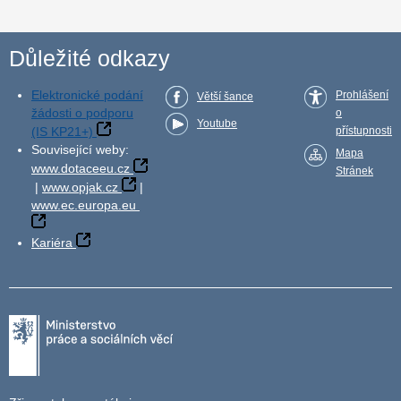
Důležité odkazy
Elektronické podání
Prohlášení
Větší šance
žádosti o podporu
o
Youtube
(IS KP21+)
přístupnosti
Související weby:
Mapa
www.dotaceeu.cz
Stránek
|
www.opjak.cz
|
www.ec.europa.eu
Kariéra