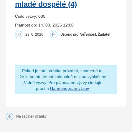
mladé dospělé (4)
Číslo výzvy: 085
Platnost do: 14. 09. 2026 12:00
29. 6. 2026
Určeno pro:
Veřejnost, Žadatel
Pokud je tato stránka prázdná, znamená to,
že k tomuto tématu aktuálně nejsou vyhlášeny
žádné výzvy. Pro plánované výzvy sledujte
prosím
Harmonogram výzev
.
Na začátek stránky