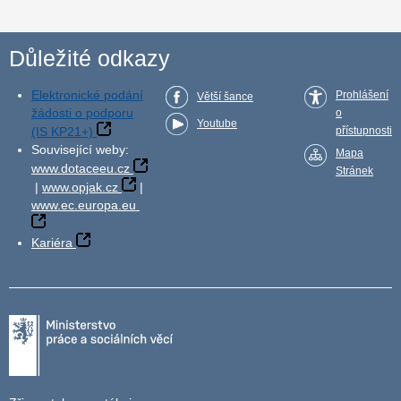
Důležité odkazy
Elektronické podání
Prohlášení
Větší šance
žádosti o podporu
o
Youtube
(IS KP21+)
přístupnosti
Související weby:
Mapa
www.dotaceeu.cz
Stránek
|
www.opjak.cz
|
www.ec.europa.eu
Kariéra