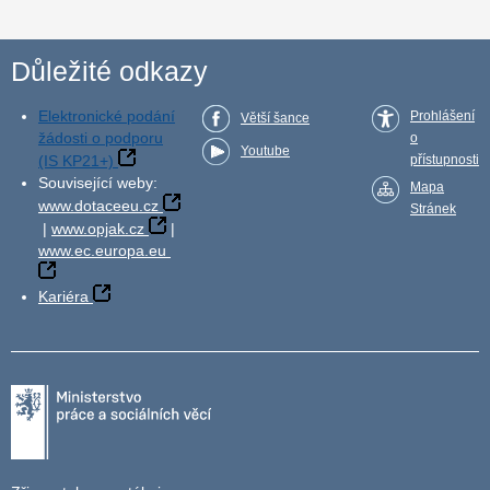
Důležité odkazy
Elektronické podání
Prohlášení
Větší šance
žádosti o podporu
o
Youtube
(IS KP21+)
přístupnosti
Související weby:
Mapa
www.dotaceeu.cz
Stránek
|
www.opjak.cz
|
www.ec.europa.eu
Kariéra