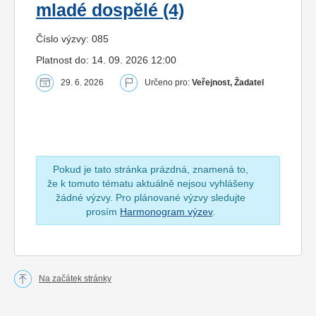
mladé dospělé (4)
Číslo výzvy: 085
Platnost do: 14. 09. 2026 12:00
29. 6. 2026
Určeno pro:
Veřejnost, Žadatel
Pokud je tato stránka prázdná, znamená to,
že k tomuto tématu aktuálně nejsou vyhlášeny
žádné výzvy. Pro plánované výzvy sledujte
prosím
Harmonogram výzev
.
Na začátek stránky