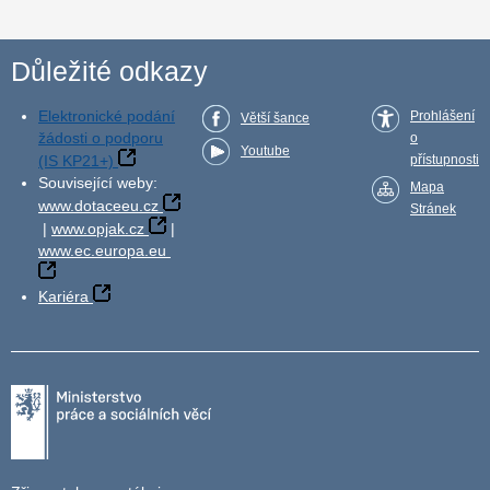
Důležité odkazy
Elektronické podání
Prohlášení
Větší šance
žádosti o podporu
o
Youtube
(IS KP21+)
přístupnosti
Související weby:
Mapa
www.dotaceeu.cz
Stránek
|
www.opjak.cz
|
www.ec.europa.eu
Kariéra