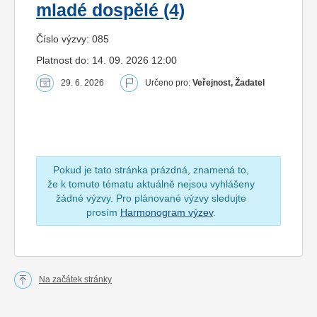
mladé dospělé (4)
Číslo výzvy: 085
Platnost do: 14. 09. 2026 12:00
29. 6. 2026
Určeno pro:
Veřejnost, Žadatel
Pokud je tato stránka prázdná, znamená to,
že k tomuto tématu aktuálně nejsou vyhlášeny
žádné výzvy. Pro plánované výzvy sledujte
prosím
Harmonogram výzev
.
Na začátek stránky