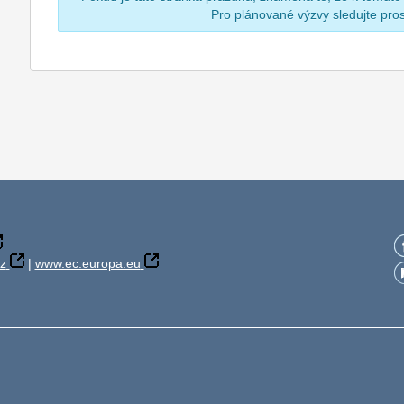
Pro plánované výzvy sledujte pr
z
|
www.ec.europa.eu