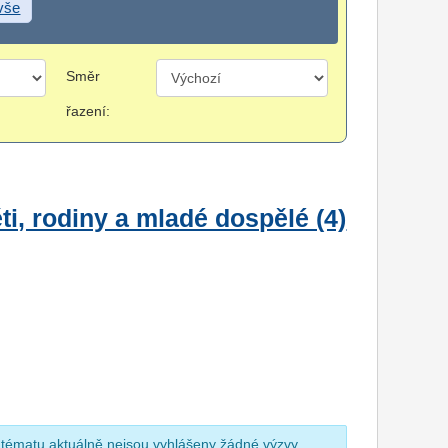
 vše
Směr
řazení:
i, rodiny a mladé dospělé (4)
 tématu aktuálně nejsou vyhlášeny žádné výzvy.