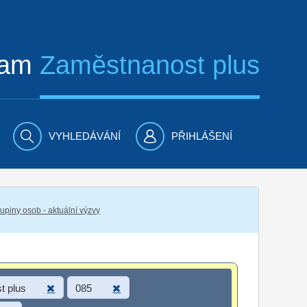
ram
Zaměstnanost plus
VYHLEDÁVÁNÍ
PŘIHLÁŠENÍ
piny osob - aktuální výzvy
t plus
085