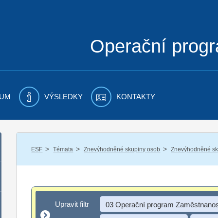
Operační prog
UM
VÝSLEDKY
KONTAKTY
/
/
/
ESF
Témata
Znevýhodněné skupiny osob
Znevýhodněné sku
Upravit filtr
Upravit filtr
03 Operační program Zaměstnanos