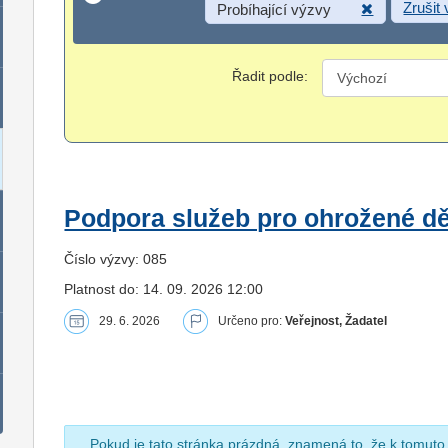
Zrušit
Probíhající výzvy
Řadit podle:
Podpora služeb pro ohrožené dět
Číslo výzvy: 085
Platnost do: 14. 09. 2026 12:00
29. 6. 2026
Určeno pro:
Veřejnost, Žadatel
Pokud je tato stránka prázdná, znamená to, že k tomuto