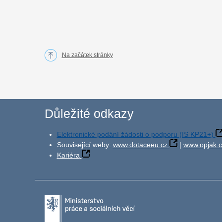
Na začátek stránky
Důležité odkazy
Elektronické podání žádosti o podporu (IS KP21+)
Související weby:
www.dotaceeu.cz
|
www.opjak.c
Kariéra