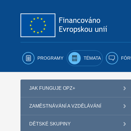
Přejít k obsahu
PROGRAMY
TÉMATA
FÓR
JAK FUNGUJE OPZ+
ZAMĚSTNÁVÁNÍ A VZDĚLÁVÁNÍ
DĚTSKÉ SKUPINY