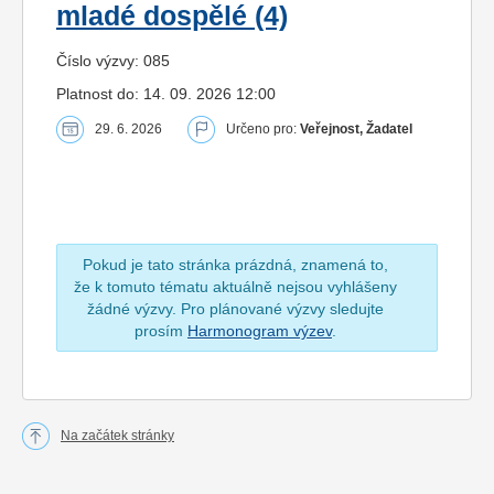
mladé dospělé (4)
Číslo výzvy: 085
Platnost do: 14. 09. 2026 12:00
29. 6. 2026
Určeno pro:
Veřejnost, Žadatel
Pokud je tato stránka prázdná, znamená to,
že k tomuto tématu aktuálně nejsou vyhlášeny
žádné výzvy. Pro plánované výzvy sledujte
prosím
Harmonogram výzev
.
Na začátek stránky