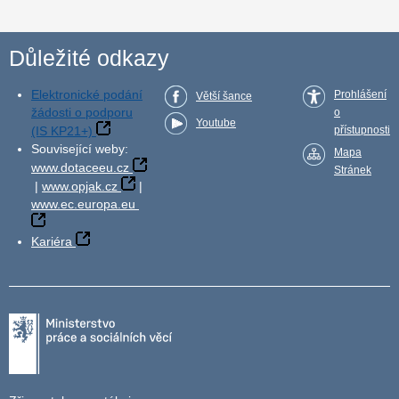
Důležité odkazy
Elektronické podání
Prohlášení
Větší šance
žádosti o podporu
o
Youtube
(IS KP21+)
přístupnosti
Související weby:
Mapa
www.dotaceeu.cz
Stránek
|
www.opjak.cz
|
www.ec.europa.eu
Kariéra