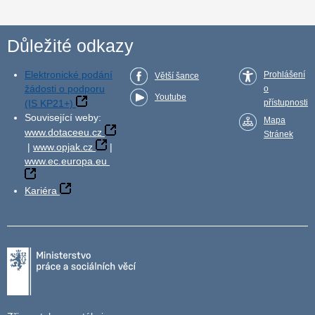
Důležité odkazy
Elektronické podání
Prohlášení
Větší šance
žádosti o podporu
o
Youtube
(IS KP21+)
přístupnosti
Související weby:
Mapa
www.dotaceeu.cz
Stránek
|
www.opjak.cz
|
www.ec.europa.eu
Kariéra