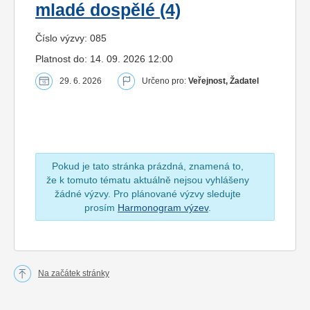
mladé dospělé (4)
Číslo výzvy: 085
Platnost do: 14. 09. 2026 12:00
29. 6. 2026
Určeno pro:
Veřejnost, Žadatel
Pokud je tato stránka prázdná, znamená to,
že k tomuto tématu aktuálně nejsou vyhlášeny
žádné výzvy. Pro plánované výzvy sledujte
prosím
Harmonogram výzev
.
Na začátek stránky