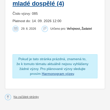
mladé dospělé (4)
Číslo výzvy: 085
Platnost do: 14. 09. 2026 12:00
29. 6. 2026
Určeno pro:
Veřejnost, Žadatel
Pokud je tato stránka prázdná, znamená to,
že k tomuto tématu aktuálně nejsou vyhlášeny
žádné výzvy. Pro plánované výzvy sledujte
prosím
Harmonogram výzev
.
Na začátek stránky