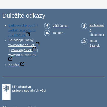
Důležité odkazy
Elektronické podání
Prohlášení
Větší šance
žádosti o podporu
o
Youtube
(IS KP21+)
přístupnosti
Související weby:
Mapa
www.dotaceeu.cz
Stránek
|
www.opjak.cz
|
www.ec.europa.eu
Kariéra