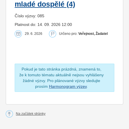
mladé dospělé (4)
Číslo výzvy: 085
Platnost do: 14. 09. 2026 12:00
29. 6. 2026
Určeno pro:
Veřejnost, Žadatel
Pokud je tato stránka prázdná, znamená to,
že k tomuto tématu aktuálně nejsou vyhlášeny
žádné výzvy. Pro plánované výzvy sledujte
prosím
Harmonogram výzev
.
Na začátek stránky