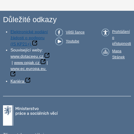
Důležité odkazy
Elektronické podání
Prohlášení
Větší šance
žádosti o podporu
o
Youtube
(IS KP21+)
přístupnosti
Související weby:
Mapa
www.dotaceeu.cz
Stránek
|
www.opjak.cz
|
www.ec.europa.eu
Kariéra