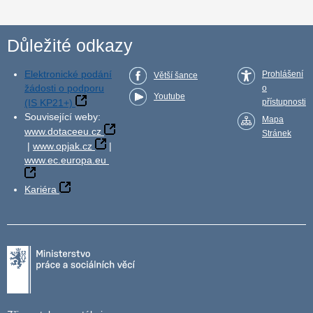
Důležité odkazy
Elektronické podání
Prohlášení
Větší šance
žádosti o podporu
o
Youtube
(IS KP21+)
přístupnosti
Související weby:
Mapa
www.dotaceeu.cz
Stránek
|
www.opjak.cz
|
www.ec.europa.eu
Kariéra