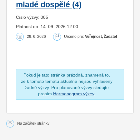
mladé dospělé (4)
Číslo výzvy: 085
Platnost do: 14. 09. 2026 12:00
29. 6. 2026
Určeno pro:
Veřejnost, Žadatel
Pokud je tato stránka prázdná, znamená to,
že k tomuto tématu aktuálně nejsou vyhlášeny
žádné výzvy. Pro plánované výzvy sledujte
prosím
Harmonogram výzev
.
Na začátek stránky