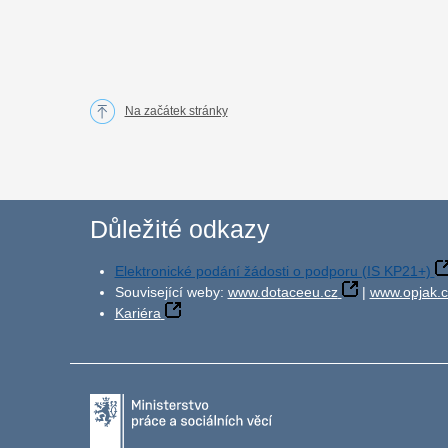
Na začátek stránky
Důležité odkazy
Elektronické podání žádosti o podporu (IS KP21+)
Související weby:
www.dotaceeu.cz
|
www.opjak.c
Kariéra