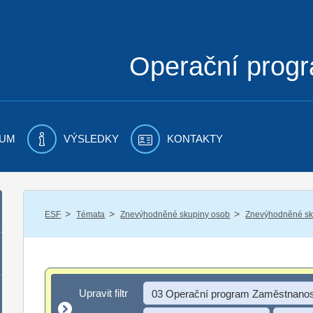
Operační prog
UM
VÝSLEDKY
KONTAKTY
/
/
/
ESF
Témata
Znevýhodněné skupiny osob
Znevýhodněné sku
Upravit filtr
Upravit filtr
03 Operační program Zaměstnanos