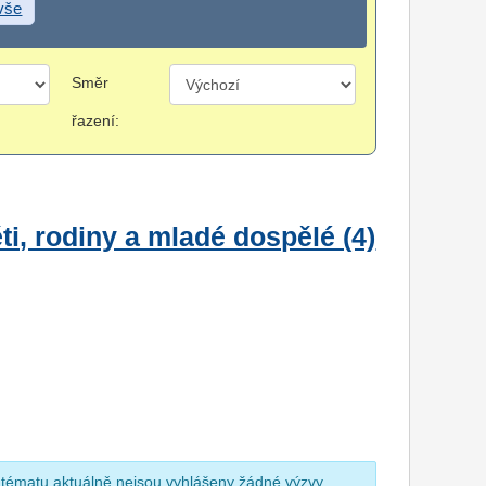
 vše
Směr
řazení:
i, rodiny a mladé dospělé (4)
 tématu aktuálně nejsou vyhlášeny žádné výzvy.