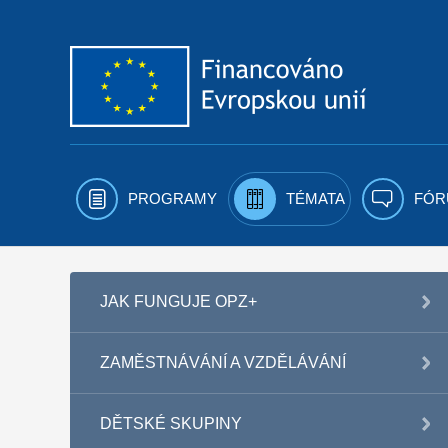
Přejít k obsahu
PROGRAMY
TÉMATA
FÓR
JAK FUNGUJE OPZ+
ZAMĚSTNÁVÁNÍ A VZDĚLÁVÁNÍ
DĚTSKÉ SKUPINY