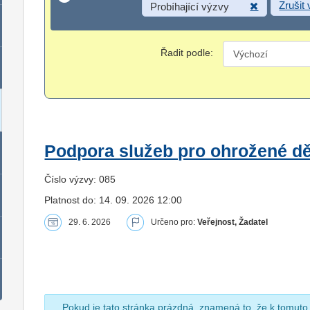
Zrušit
Probíhající výzvy
Řadit podle:
Podpora služeb pro ohrožené dět
Číslo výzvy: 085
Platnost do: 14. 09. 2026 12:00
29. 6. 2026
Určeno pro:
Veřejnost, Žadatel
Pokud je tato stránka prázdná, znamená to, že k tomuto