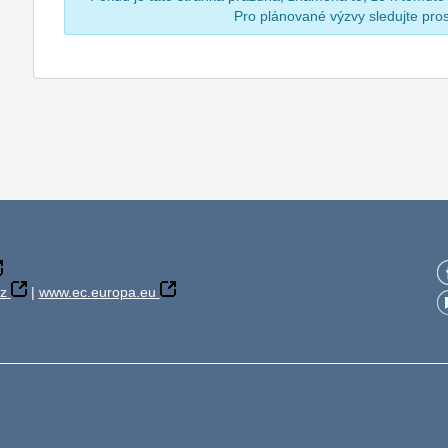
Pro plánované výzvy sledujte pr
z
|
www.ec.europa.eu