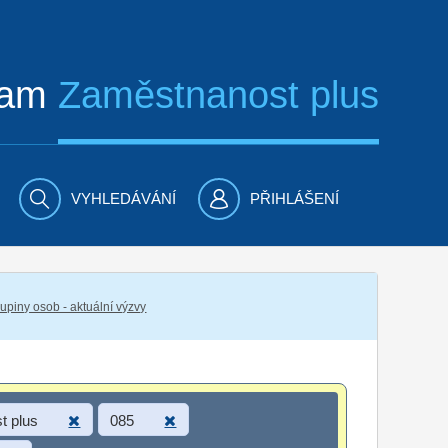
ram
Zaměstnanost plus
VYHLEDÁVÁNÍ
PŘIHLÁŠENÍ
piny osob - aktuální výzvy
t plus
085