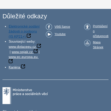
Důležité odkazy
Elektronické podání
Prohlášení
Větší šance
žádosti o podporu
o
Youtube
(IS KP21+)
přístupnosti
Související weby:
Mapa
www.dotaceeu.cz
Stránek
|
www.opjak.cz
|
www.ec.europa.eu
Kariéra