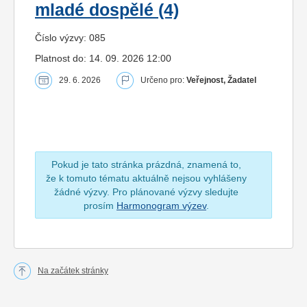
mladé dospělé (4)
Číslo výzvy: 085
Platnost do: 14. 09. 2026 12:00
29. 6. 2026
Určeno pro:
Veřejnost, Žadatel
Pokud je tato stránka prázdná, znamená to,
že k tomuto tématu aktuálně nejsou vyhlášeny
žádné výzvy. Pro plánované výzvy sledujte
prosím
Harmonogram výzev
.
Na začátek stránky