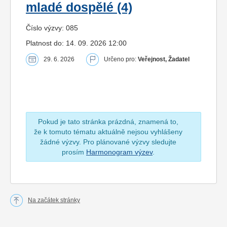
mladé dospělé (4)
Číslo výzvy: 085
Platnost do: 14. 09. 2026 12:00
29. 6. 2026
Určeno pro:
Veřejnost, Žadatel
Pokud je tato stránka prázdná, znamená to,
že k tomuto tématu aktuálně nejsou vyhlášeny
žádné výzvy. Pro plánované výzvy sledujte
prosím
Harmonogram výzev
.
Na začátek stránky