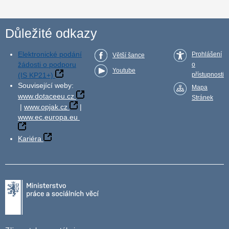
Důležité odkazy
Elektronické podání
Prohlášení
Větší šance
žádosti o podporu
o
Youtube
(IS KP21+)
přístupnosti
Související weby:
Mapa
www.dotaceeu.cz
Stránek
|
www.opjak.cz
|
www.ec.europa.eu
Kariéra