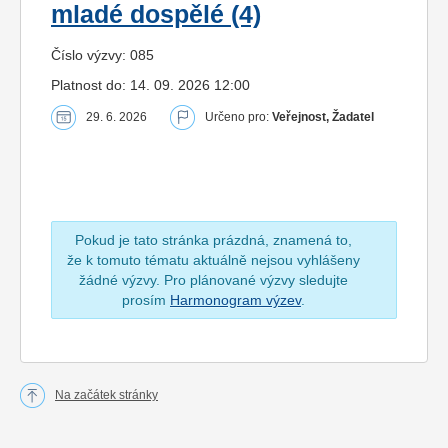
mladé dospělé (4)
Číslo výzvy: 085
Platnost do: 14. 09. 2026 12:00
29. 6. 2026
Určeno pro:
Veřejnost, Žadatel
Pokud je tato stránka prázdná, znamená to,
že k tomuto tématu aktuálně nejsou vyhlášeny
žádné výzvy. Pro plánované výzvy sledujte
prosím
Harmonogram výzev
.
Na začátek stránky