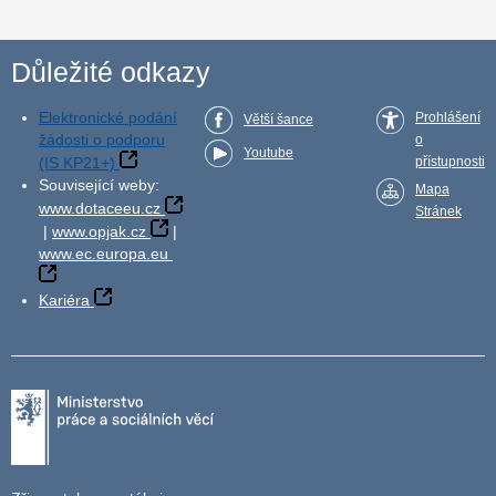
Důležité odkazy
Elektronické podání
Prohlášení
Větší šance
žádosti o podporu
o
Youtube
(IS KP21+)
přístupnosti
Související weby:
Mapa
www.dotaceeu.cz
Stránek
|
www.opjak.cz
|
www.ec.europa.eu
Kariéra