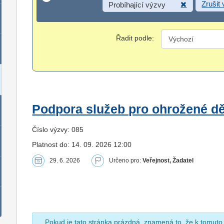
Zrušit
Probíhající výzvy
Řadit podle:
Podpora služeb pro ohrožené dět
Číslo výzvy: 085
Platnost do: 14. 09. 2026 12:00
29. 6. 2026
Určeno pro:
Veřejnost, Žadatel
Pokud je tato stránka prázdná, znamená to, že k tomuto