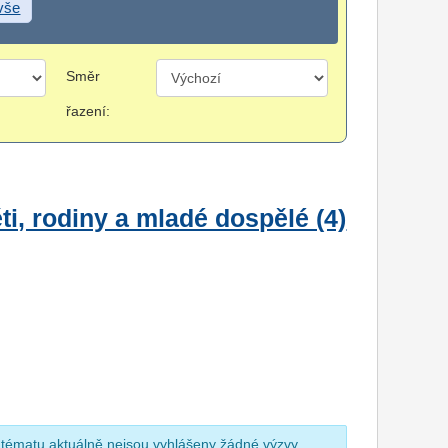
 vše
Směr
řazení:
i, rodiny a mladé dospělé (4)
 tématu aktuálně nejsou vyhlášeny žádné výzvy.