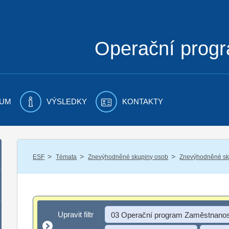
Operační prog
UM
VÝSLEDKY
KONTAKTY
/
/
/
ESF
Témata
Znevýhodněné skupiny osob
Znevýhodněné sku
Upravit filtr
Upravit filtr
03 Operační program Zaměstnanos