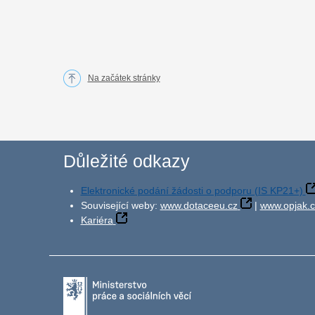
Na začátek stránky
Důležité odkazy
Elektronické podání žádosti o podporu (IS KP21+)
Související weby:
www.dotaceeu.cz
|
www.opjak.c
Kariéra