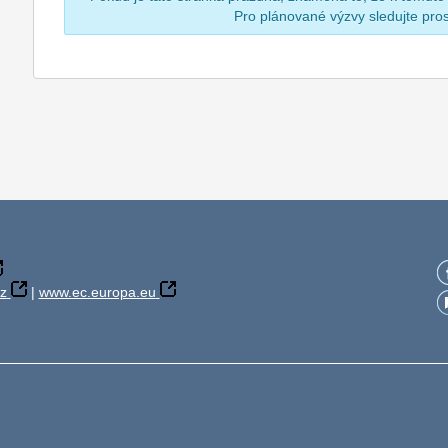
Pro plánované výzvy sledujte pr
z
|
www.ec.europa.eu