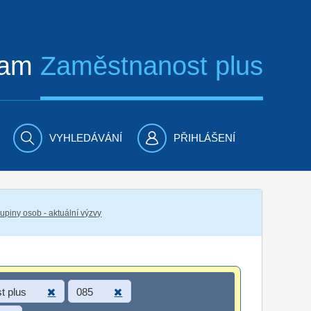
ram
Zaměstnanost plus
VYHLEDÁVÁNÍ
PŘIHLÁŠENÍ
piny osob - aktuální výzvy
t plus
085