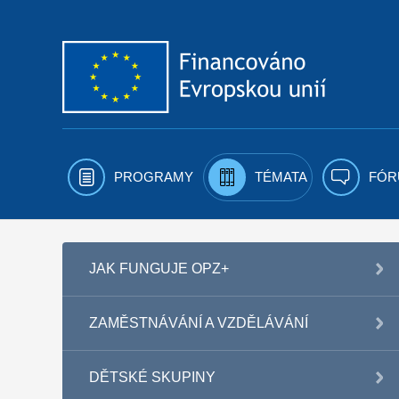
Přejít k obsahu
PROGRAMY
TÉMATA
FÓR
JAK FUNGUJE OPZ+
ZAMĚSTNÁVÁNÍ A VZDĚLÁVÁNÍ
DĚTSKÉ SKUPINY